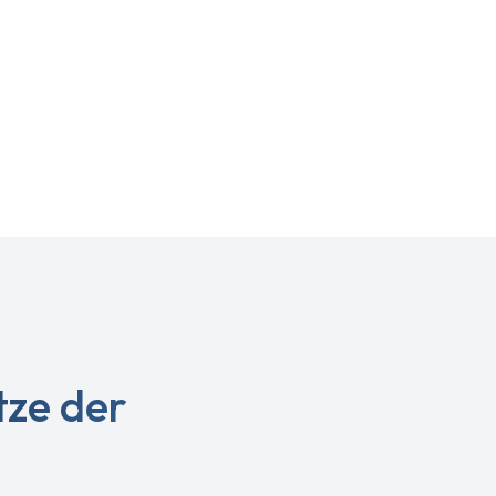
 Metaaltechniek) in Kontakt kommen. Wir möchten siche
mationen, die Sie uns zur Verfügung stellen, vertraulic
itung personenbezogener Daten erfolgt in Übereinstim
der Allgemeinen Datenschutzverordnung. Diese Daten
ibt, wie Metaaltechniek mit personenbezogenen Daten
ze der