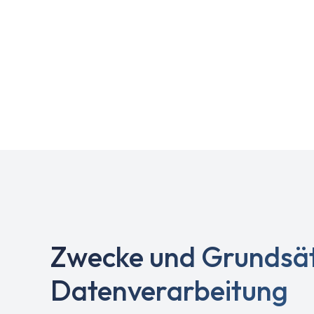
B.V. (nachstehend
persönlichen Infor
Die Verarbe
Anforderungen 
beschre
Zwecke und Grundsät
Datenverarbeitung