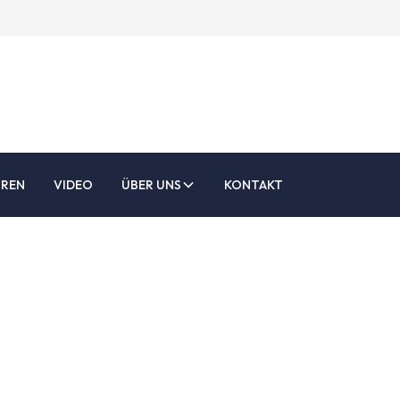
UREN
VIDEO
ÜBER UNS
KONTAKT
ärung zum Datens
ie Privatsphäre aller Personen, die mit Metaaltechniek