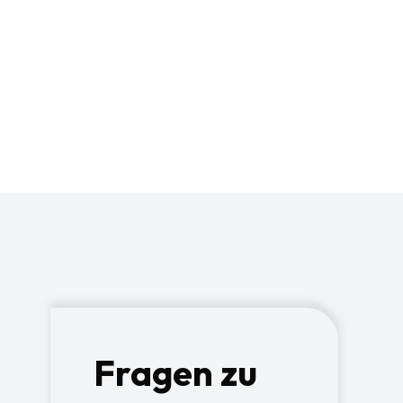
rstellen, dass die
h behandelt werden.
mung mit den
schutzerklärung
 umgeht.
Fragen zu