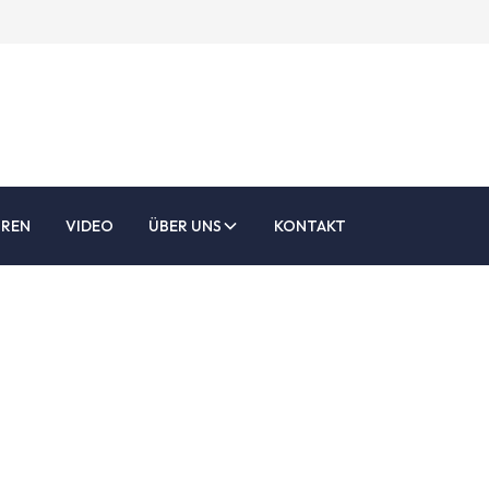
UREN
VIDEO
ÜBER UNS
KONTAKT
Über uns
k steht der Mensch im Mittelpunkt. Ganz gleich, ob es s