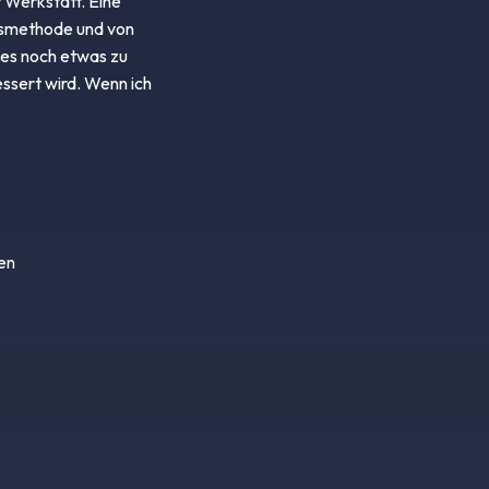
 Werkstatt. Eine
tsmethode und von
o es noch etwas zu
essert wird. Wenn ich
en