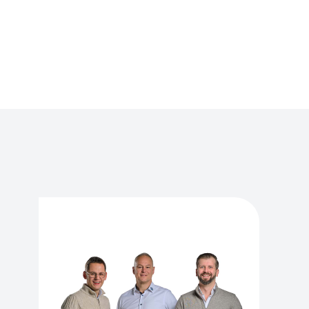
delt. Gemeinsam
es Kunden durch den