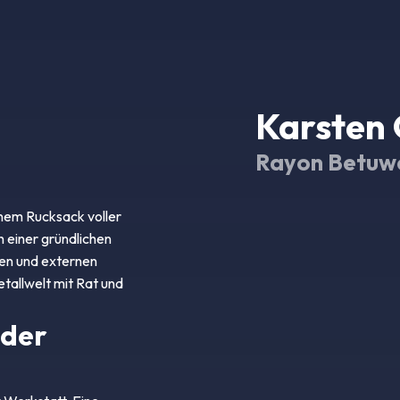
Karsten
Rayon Betuwe
nem Rucksack voller
 einer gründlichen
nen und externen
etallwelt mit Rat und
 der