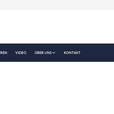
UREN
VIDEO
ÜBER UNS
KONTAKT
odukte, keine Abs