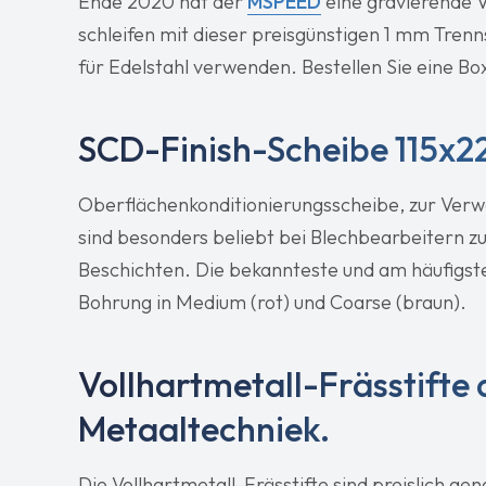
Ende 2020 hat der
MSPEED
eine gravierende V
schleifen mit dieser preisgünstigen 1 mm Trenn
für Edelstahl verwenden. Bestellen Sie eine Bo
SCD-Finish-Scheibe 115x
Oberflächenkonditionierungsscheibe, zur Verw
sind besonders beliebt bei Blechbearbeitern zu
Beschichten. Die bekannteste und am häufigs
Bohrung in Medium (rot) und Coarse (braun).
Vollhartmetall-Frässtifte
Metaaltechniek.
Die Vollhartmetall-Frässtifte sind preislich gena