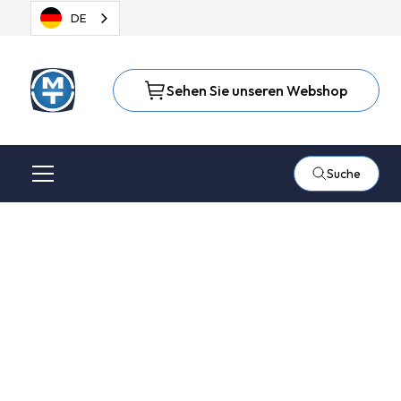
DE
Sehen Sie unseren Webshop
Suche
3M - Innovationen, die
das Leben leichter
machen