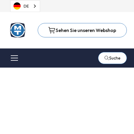
DE
Sehen Sie unseren Webshop
Suche
Airproducts
Industriegase
Airproducts liefert Industriegase für die