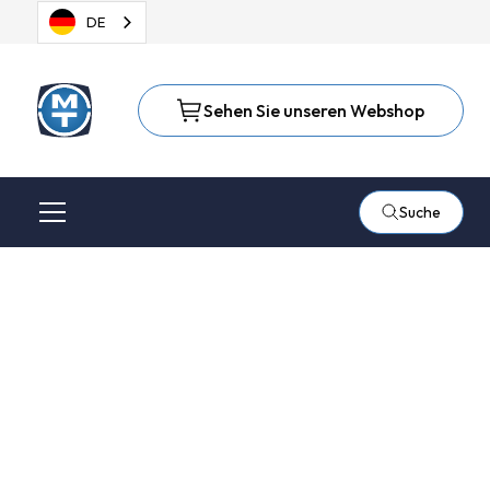
DE
Sehen Sie unseren Webshop
Suche
Bearbeitung von
rostfreiem Stahl
Mit den richtigen Werkzeugen und einem guten Schritt-für-
Schritt-Plan können Sie Edelstahl schleifen, bürsten oder