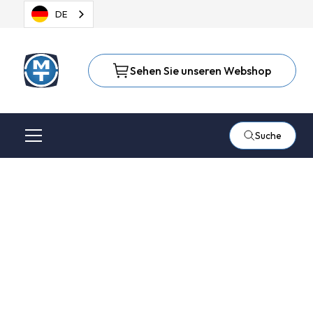
DE
Sehen Sie unseren Webshop
Suche
Leichtes Entgraten
und Entfernen von
Schweißverfärbungen
mit einer Bristle Disc